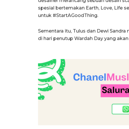
desainer merancang sebuah desain sca
spesial bertemakan Earth, Love, Life s
untuk #StartAGoodThing.
Sementara itu, Tulus dan Dewi Sandr
di hari penutup Wardah Day yang akan j