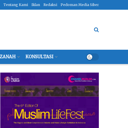
Tentang Kami
Iklan
Redaksi
Pedoman Media Siber
ZANAH
KONSULTASI