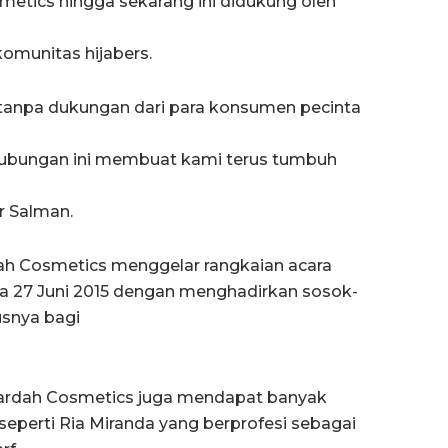
etics hingga sekarang ini didukung oleh
komunitas hijabers.
 tanpa dukungan dari para konsumen pecinta
 hubungan ini membuat kami terus tumbuh
ar Salman.
dah Cosmetics menggelar rangkaian acara
gga 27 Juni 2015 dengan menghadirkan sosok-
usnya bagi
 Wardah Cosmetics juga mendapat banyak
seperti Ria Miranda yang berprofesi sebagai