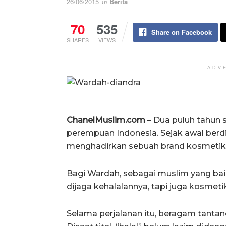
26/06/2015
Berita
in
70
535
Share on Facebook
SHARES
VIEWS
ADV
ChanelMuslim.com
– Dua puluh tahun
perempuan Indonesia. Sejak awal ber
menghadirkan sebuah brand kosmetik 
Bagi Wardah, sebagai muslim yang ba
dijaga kehalalannya, tapi juga kosmetik
Selama perjalanan itu, beragam tantan