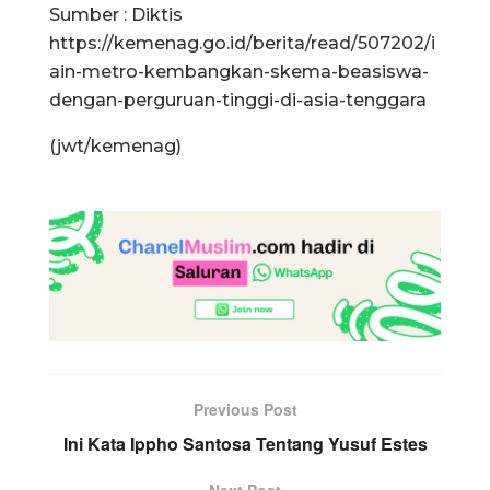
Sumber : Diktis
https://kemenag.go.id/berita/read/507202/i
ain-metro-kembangkan-skema-beasiswa-
dengan-perguruan-tinggi-di-asia-tenggara
(jwt/kemenag)
Previous Post
Ini Kata Ippho Santosa Tentang Yusuf Estes