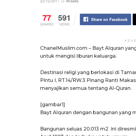
22/12/2017
Wisata
in
77
591
Share on Facebook
SHARES
VIEWS
ADV
ChanelMuslim.com – Bayt Alquran yang 
untuk mengisi liburan keluarga.
Destinasi religi yang berlokasi di Tama
Pintu I, RT.14/RW.3 Pinang Ranti Maka
menyajikan semua tentang Al-Quran.
[gambar1]
Bayt Alquran dengan bangunan yang 
Bangunan seluas 20.013 m2 ini diresm