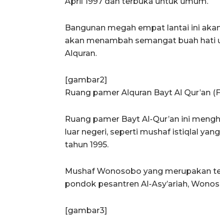
April 1997 dan terbuka untuk umum.
Bangunan megah empat lantai ini akan
akan menambah semangat buah hati u
Alquran.
[gambar2]
Ruang pamer Alquran Bayt Al Qur’an (
Ruang pamer Bayt Al-Qur’an ini meng
luar negeri, seperti mushaf istiqlal yan
tahun 1995.
Mushaf Wonosobo yang merupakan terbe
pondok pesantren Al-Asy’ariah, Wonos
[gambar3]