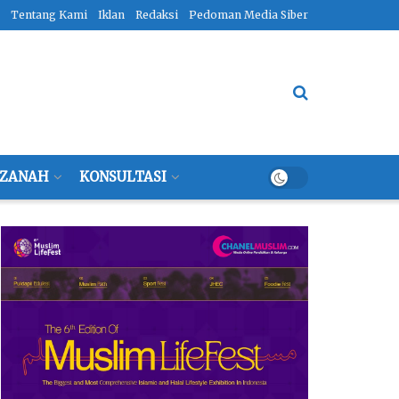
Tentang Kami
Iklan
Redaksi
Pedoman Media Siber
ZANAH
KONSULTASI