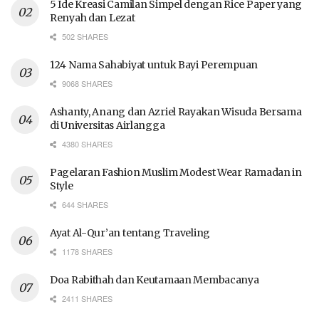
5 Ide Kreasi Camilan Simpel dengan Rice Paper yang
Renyah dan Lezat
502 SHARES
124 Nama Sahabiyat untuk Bayi Perempuan
9068 SHARES
Ashanty, Anang dan Azriel Rayakan Wisuda Bersama
di Universitas Airlangga
4380 SHARES
Pagelaran Fashion Muslim Modest Wear Ramadan in
Style
644 SHARES
Ayat Al-Qur’an tentang Traveling
1178 SHARES
Doa Rabithah dan Keutamaan Membacanya
2411 SHARES