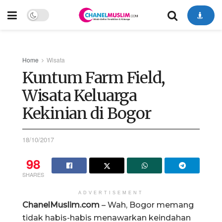
Home
Wisata
Kuntum Farm Field,
Wisata Keluarga
Kekinian di Bogor
18/10/2017
98
SHARES
ADVERTISEMENT
ChanelMuslim.com
– Wah, Bogor memang
tidak habis-habis menawarkan keindahan