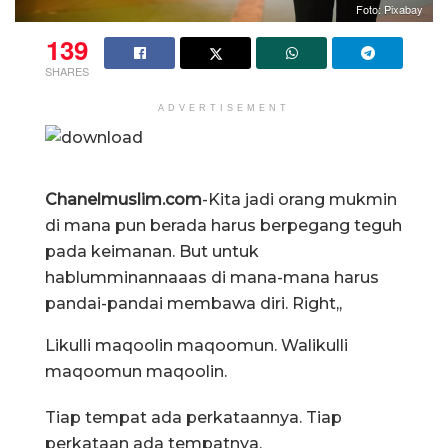
Foto: Pixabay
139
SHARES
ADVERTISEMENT
Chanelmuslim.com
-Kita jadi orang mukmin
di mana pun berada harus berpegang teguh
pada keimanan. But untuk
hablumminannaaas di mana-mana harus
pandai-pandai membawa diri. Right,,
Likulli maqoolin maqoomun. Walikulli
maqoomun maqoolin.
Tiap tempat ada perkataannya. Tiap
perkataan ada tempatnya.