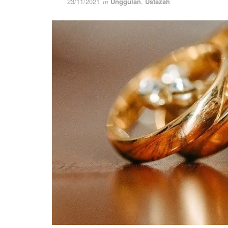
23/11/2021
Unggulan
,
Ustazah
in