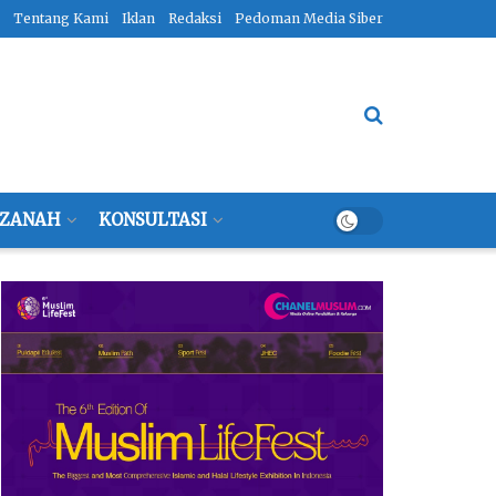
Tentang Kami
Iklan
Redaksi
Pedoman Media Siber
ZANAH
KONSULTASI