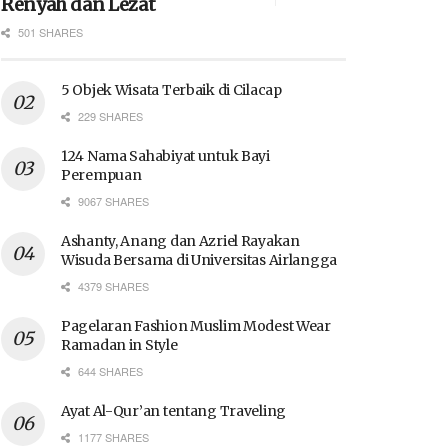
Renyah dan Lezat
501 SHARES
5 Objek Wisata Terbaik di Cilacap
229 SHARES
124 Nama Sahabiyat untuk Bayi
Perempuan
9067 SHARES
Ashanty, Anang dan Azriel Rayakan
Wisuda Bersama di Universitas Airlangga
4379 SHARES
Pagelaran Fashion Muslim Modest Wear
Ramadan in Style
644 SHARES
Ayat Al-Qur’an tentang Traveling
1177 SHARES