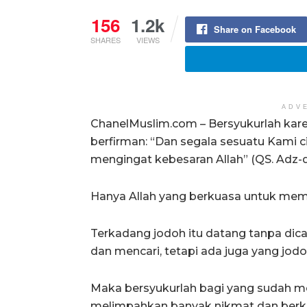
156
1.2k
Share on Facebook
SHARES
VIEWS
ADV
ChanelMuslim.com – Bersyukurlah kar
berfirman: “Dan segala sesuatu Kami
mengingat kebesaran Allah” (QS. Adz-d
Hanya Allah yang berkuasa untuk memb
Terkadang jodoh itu datang tanpa dica
dan mencari, tetapi ada juga yang jod
Maka bersyukurlah bagi yang sudah me
melimpahkan banyak nikmat dan berka