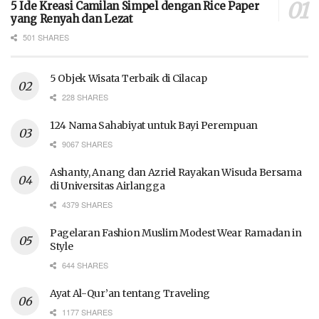
5 Ide Kreasi Camilan Simpel dengan Rice Paper
yang Renyah dan Lezat
501 SHARES
5 Objek Wisata Terbaik di Cilacap
228 SHARES
124 Nama Sahabiyat untuk Bayi Perempuan
9067 SHARES
Ashanty, Anang dan Azriel Rayakan Wisuda Bersama
di Universitas Airlangga
4379 SHARES
Pagelaran Fashion Muslim Modest Wear Ramadan in
Style
644 SHARES
Ayat Al-Qur’an tentang Traveling
1177 SHARES