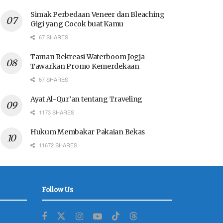
Simak Perbedaan Veneer dan Bleaching
Gigi yang Cocok buat Kamu
67 SHARES
Taman Rekreasi Waterboom Jogja
Tawarkan Promo Kemerdekaan
67 SHARES
Ayat Al-Qur’an tentang Traveling
1173 SHARES
Hukum Membakar Pakaian Bekas
11672 SHARES
Follow Us