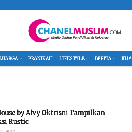
LUARGA
PRANIKAH
LIFESTYLE
BERITA
KHA
House by Alvy Oktrisni Tampilkan
si Rustic
21
671