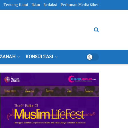
Tentang Kami
Iklan
Redaksi
Pedoman Media Siber
ZANAH
KONSULTASI