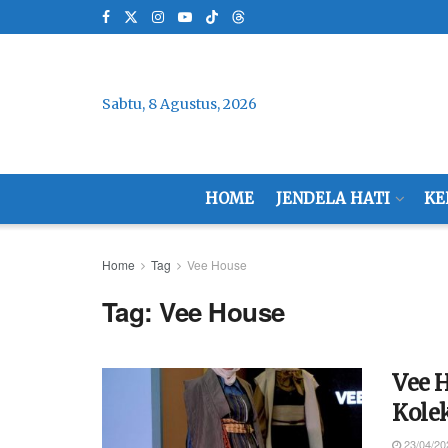
Sabtu, 8 Agustus, 2026
HOME
JENDELA HATI
KE
Home
Tag
Vee House
Tag:
Vee House
Vee 
Kolek
23/04/20