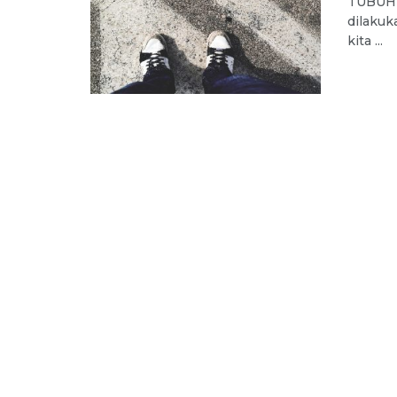
TUBUH p
dilakuk
kita ...