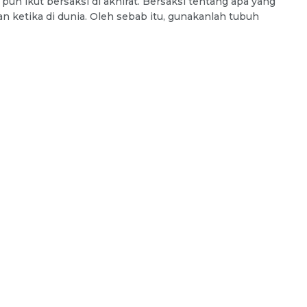
un ikut bersaksi di akhirat. Bersaksi tentang apa yang
an ketika di dunia. Oleh sebab itu, gunakanlah tubuh