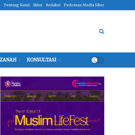
Tentang Kami
Iklan
Redaksi
Pedoman Media Siber
ZANAH
KONSULTASI