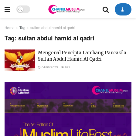
Home
Tag
sultan abdul hamid al qadri
Tag:
sultan abdul hamid al qadri
Mengenal Pencipta Lambang Pancasila
Sultan Abdul Hamid Al Qadri
04/06/2023
972