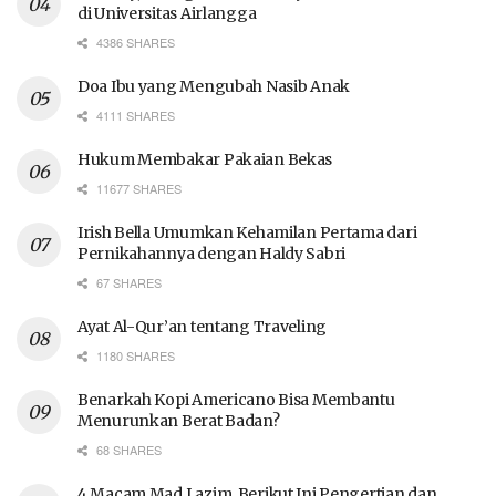
di Universitas Airlangga
4386 SHARES
Doa Ibu yang Mengubah Nasib Anak
4111 SHARES
Hukum Membakar Pakaian Bekas
11677 SHARES
Irish Bella Umumkan Kehamilan Pertama dari
Pernikahannya dengan Haldy Sabri
67 SHARES
Ayat Al-Qur’an tentang Traveling
1180 SHARES
Benarkah Kopi Americano Bisa Membantu
Menurunkan Berat Badan?
68 SHARES
4 Macam Mad Lazim, Berikut Ini Pengertian dan