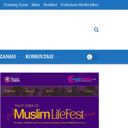
Tentang Kami
Iklan
Redaksi
Pedoman Media Siber
ZANAH
KONSULTASI