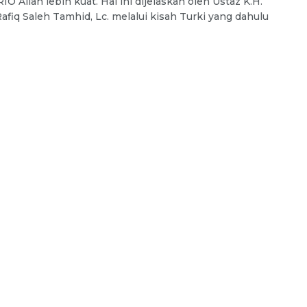
O Allah lebih kuat. Hal ini dijelaskan oleh Ustaz K.H.
afiq Saleh Tamhid, Lc. melalui kisah Turki yang dahulu