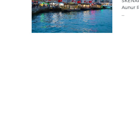
SKENARI
Aunur R
...