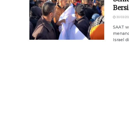
Bersi
30/03/20
SAAT wa
menanda
Israel 