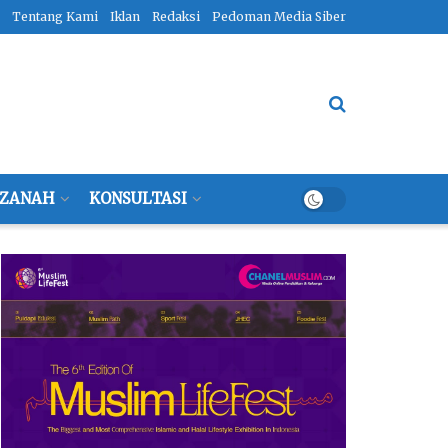
Tentang Kami
Iklan
Redaksi
Pedoman Media Siber
ZANAH
KONSULTASI