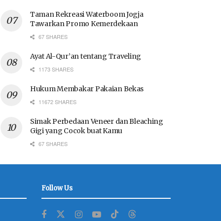
Taman Rekreasi Waterboom Jogja
Tawarkan Promo Kemerdekaan
67 SHARES
Ayat Al-Qur’an tentang Traveling
1173 SHARES
Hukum Membakar Pakaian Bekas
11672 SHARES
Simak Perbedaan Veneer dan Bleaching
Gigi yang Cocok buat Kamu
67 SHARES
Follow Us