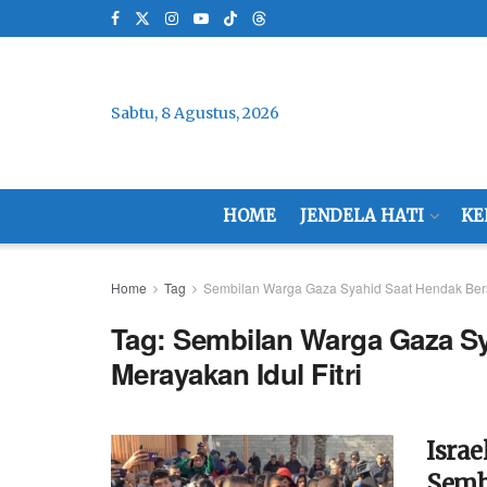
Sabtu, 8 Agustus, 2026
HOME
JENDELA HATI
KE
Home
Tag
Sembilan Warga Gaza Syahid Saat Hendak Bersi
Tag:
Sembilan Warga Gaza Sy
Merayakan Idul Fitri
Isra
Semb