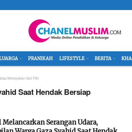
LUARGA
PRANIKAH
LIFESTYLE
BERITA
KHA
ap Merayakan Idul Fitri
ahid Saat Hendak Bersiap
el Melancarkan Serangan Udara,
ilan Warga Gaza Syahid Saat Hendak