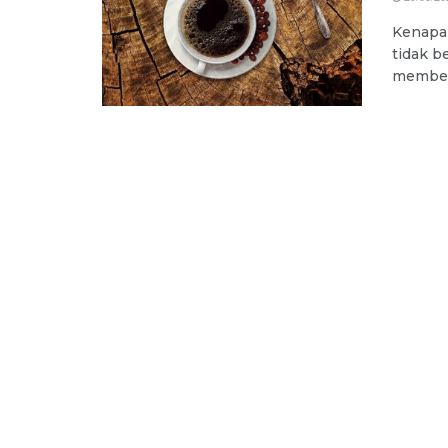
Kenapa
tidak b
memberi