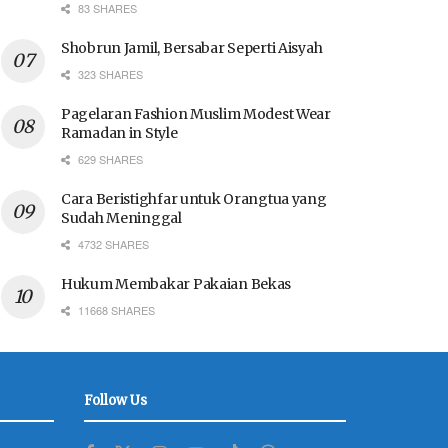
83 SHARES
Shobrun Jamil, Bersabar Seperti Aisyah
323 SHARES
Pagelaran Fashion Muslim Modest Wear
Ramadan in Style
629 SHARES
Cara Beristighfar untuk Orangtua yang
Sudah Meninggal
4732 SHARES
Hukum Membakar Pakaian Bekas
11668 SHARES
Follow Us