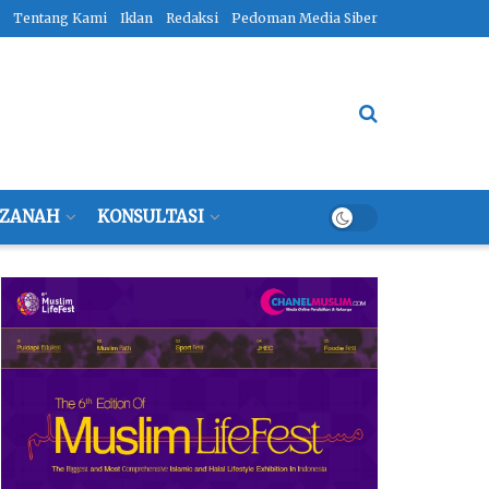
Tentang Kami
Iklan
Redaksi
Pedoman Media Siber
ZANAH
KONSULTASI