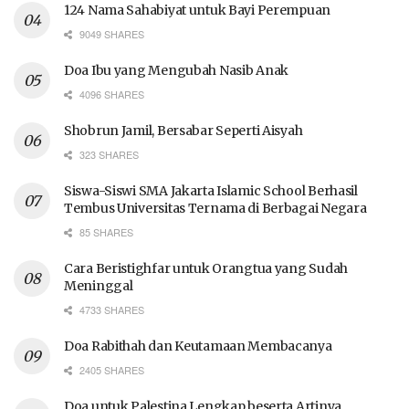
124 Nama Sahabiyat untuk Bayi Perempuan
9049 SHARES
Doa Ibu yang Mengubah Nasib Anak
4096 SHARES
Shobrun Jamil, Bersabar Seperti Aisyah
323 SHARES
Siswa-Siswi SMA Jakarta Islamic School Berhasil
Tembus Universitas Ternama di Berbagai Negara
85 SHARES
Cara Beristighfar untuk Orangtua yang Sudah
Meninggal
4733 SHARES
Doa Rabithah dan Keutamaan Membacanya
2405 SHARES
Doa untuk Palestina Lengkap beserta Artinya