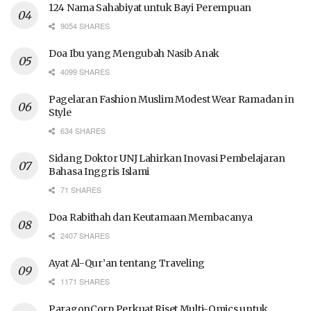
124 Nama Sahabiyat untuk Bayi Perempuan
9054 SHARES
Doa Ibu yang Mengubah Nasib Anak
4099 SHARES
Pagelaran Fashion Muslim Modest Wear Ramadan in
Style
634 SHARES
Sidang Doktor UNJ Lahirkan Inovasi Pembelajaran
Bahasa Inggris Islami
71 SHARES
Doa Rabithah dan Keutamaan Membacanya
2407 SHARES
Ayat Al-Qur’an tentang Traveling
1171 SHARES
ParagonCorp Perkuat Riset Multi-Omics untuk