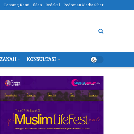
Tentang Kami
Iklan
Redaksi
Pedoman Media Siber
ZANAH
KONSULTASI