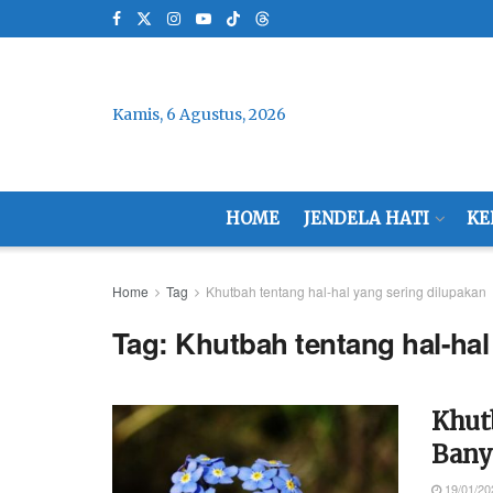
Kamis, 6 Agustus, 2026
HOME
JENDELA HATI
KE
Home
Tag
Khutbah tentang hal-hal yang sering dilupakan
Tag:
Khutbah tentang hal-hal
Khut
Bany
19/01/20