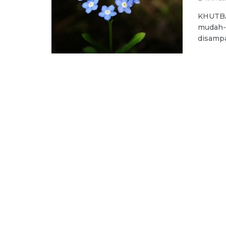
KHUTBAH
mudah-m
disampa