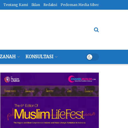
Tentang Kami
Iklan
Redaksi
Pedoman Media Siber
ZANAH
KONSULTASI