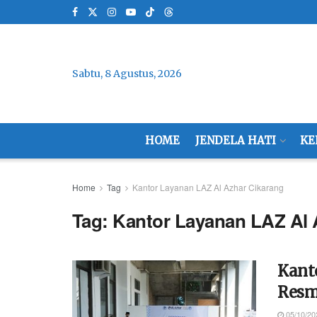
Sabtu, 8 Agustus, 2026
HOME
JENDELA HATI
KE
Home
Tag
Kantor Layanan LAZ Al Azhar Cikarang
Tag:
Kantor Layanan LAZ Al 
Kant
Resm
05/10/20