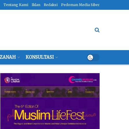
Tentang Kami
Iklan
Redaksi
Pedoman Media Siber
ZANAH
KONSULTASI