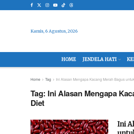
Kamis, 6 Agustus, 2026
HOME
JENDELA HATI
KE
Home
Tag
Ini Alasan Mengapa Kacang Merah Bagus untuk
Tag:
Ini Alasan Mengapa Ka
Diet
Ini 
untu