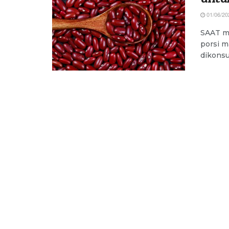
01/06/20
SAAT me
porsi 
dikonsu