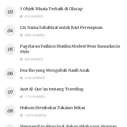
5 Objek Wisata Terbaik di Cilacap
216 SHARES
124 Nama Sahabiyat untuk Bayi Perempuan
9063 SHARES
Pagelaran Fashion Muslim Modest Wear Ramadan in
Style
639 SHARES
Doa Ibu yang Mengubah Nasib Anak
4105 SHARES
Ayat Al-Qur’an tentang Traveling
1174 SHARES
Hukum Membakar Pakaian Bekas
11673 SHARES
Mengenal Arabian Voal, Bahan Hijab yang Nyaman