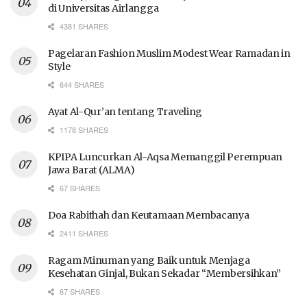
di Universitas Airlangga
4381 SHARES
Pagelaran Fashion Muslim Modest Wear Ramadan in
Style
644 SHARES
Ayat Al-Qur’an tentang Traveling
1178 SHARES
KPIPA Luncurkan Al-Aqsa Memanggil Perempuan
Jawa Barat (ALMA)
67 SHARES
Doa Rabithah dan Keutamaan Membacanya
2411 SHARES
Ragam Minuman yang Baik untuk Menjaga
Kesehatan Ginjal, Bukan Sekadar “Membersihkan”
67 SHARES