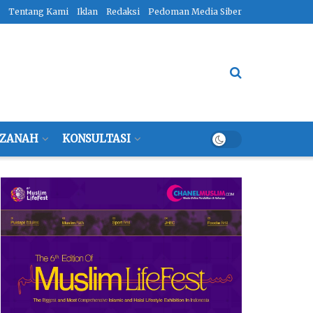
Tentang Kami
Iklan
Redaksi
Pedoman Media Siber
ZANAH
KONSULTASI