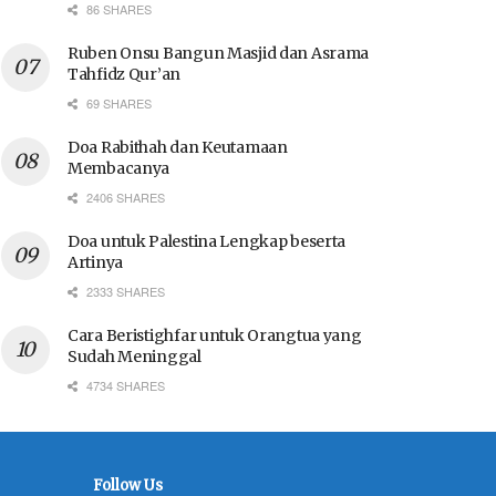
86 SHARES
Ruben Onsu Bangun Masjid dan Asrama
Tahfidz Qur’an
69 SHARES
Doa Rabithah dan Keutamaan
Membacanya
2406 SHARES
Doa untuk Palestina Lengkap beserta
Artinya
2333 SHARES
Cara Beristighfar untuk Orangtua yang
Sudah Meninggal
4734 SHARES
Follow Us