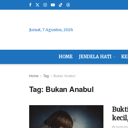
Jumat, 7 Agustus, 2026
HOME
JENDELA HATI
KE
Home
Tag
Bukan Anabul
Tag:
Bukan Anabul
Bukt
kecil
20/05/20