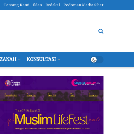
Tentang Kami
Iklan
Redaksi
Pedoman Media Siber
ZANAH
KONSULTASI