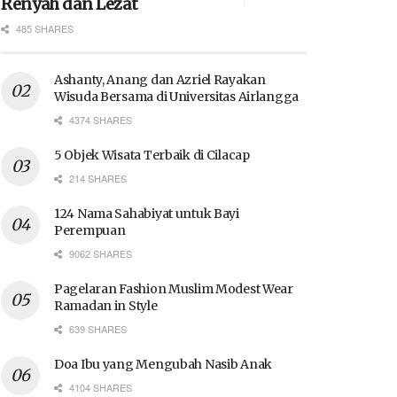
Renyah dan Lezat
485 SHARES
Ashanty, Anang dan Azriel Rayakan
Wisuda Bersama di Universitas Airlangga
4374 SHARES
5 Objek Wisata Terbaik di Cilacap
214 SHARES
124 Nama Sahabiyat untuk Bayi
Perempuan
9062 SHARES
Pagelaran Fashion Muslim Modest Wear
Ramadan in Style
639 SHARES
Doa Ibu yang Mengubah Nasib Anak
4104 SHARES