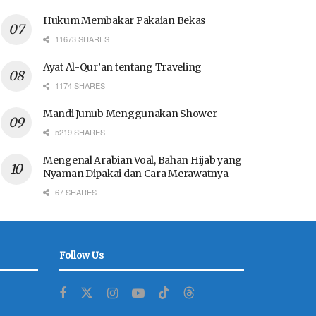
Hukum Membakar Pakaian Bekas
11673 SHARES
Ayat Al-Qur’an tentang Traveling
1174 SHARES
Mandi Junub Menggunakan Shower
5219 SHARES
Mengenal Arabian Voal, Bahan Hijab yang
Nyaman Dipakai dan Cara Merawatnya
67 SHARES
Follow Us