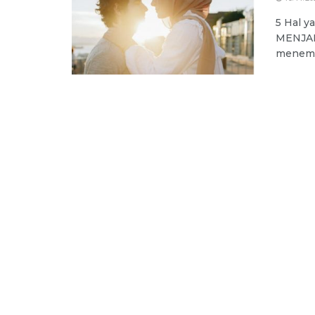
5 Hal y
MENJAL
menemui