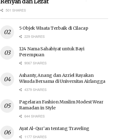
Renyah dan Lezat
501 SHARES
5 Objek Wisata Terbaik di Cilacap
229 SHARES
124 Nama Sahabiyat untuk Bayi
Perempuan
9067 SHARES
Ashanty, Anang dan Azriel Rayakan
Wisuda Bersama di Universitas Airlangga
4379 SHARES
Pagelaran Fashion Muslim Modest Wear
Ramadan in Style
644 SHARES
Ayat Al-Qur’an tentang Traveling
1177 SHARES