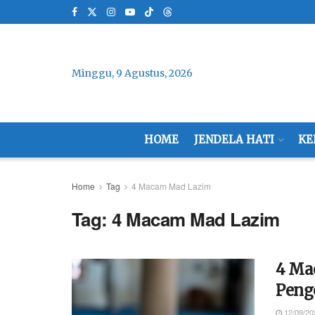
Minggu, 9 Agustus, 2026
HOME
JENDELA HATI
KE
Home
Tag
4 Macam Mad Lazim
Tag:
4 Macam Mad Lazim
4 Ma
Peng
12/09/20