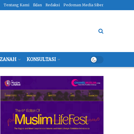
Tentang Kami
Iklan
Redaksi
Pedoman Media Siber
ZANAH
KONSULTASI