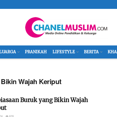
LUARGA
PRANIKAH
LIFESTYLE
BERITA
KHA
Bikin Wajah Keriput
biasaan Buruk yang Bikin Wajah
put
24
626