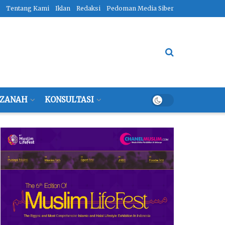
Tentang Kami
Iklan
Redaksi
Pedoman Media Siber
ZANAH
KONSULTASI