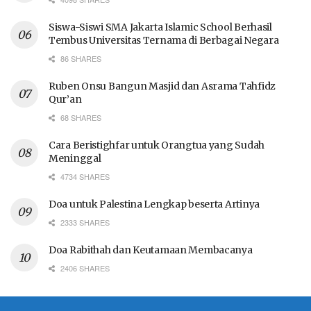
Siswa-Siswi SMA Jakarta Islamic School Berhasil
Tembus Universitas Ternama di Berbagai Negara
86 SHARES
Ruben Onsu Bangun Masjid dan Asrama Tahfidz
Qur’an
68 SHARES
Cara Beristighfar untuk Orangtua yang Sudah
Meninggal
4734 SHARES
Doa untuk Palestina Lengkap beserta Artinya
2333 SHARES
Doa Rabithah dan Keutamaan Membacanya
2406 SHARES