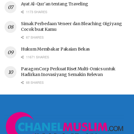
Ayat Al-Qur’an tentang Traveling
1173 SHARES
Simak Perbedaan Veneer dan Bleaching Gigi yang
Cocok buat Kamu
67 SHARES
Hukum Membakar Pakaian Bekas
11671 SHARES
ParagonCorp Perkuat Riset Multi-Omics untuk
Hadirkan Inovasi yang Semakin Relevan
68 SHARES