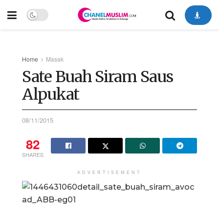
Home
Masak
Sate Buah Siram Saus
Alpukat
08/11/2015
82
SHARES
ADVERTISEMENT