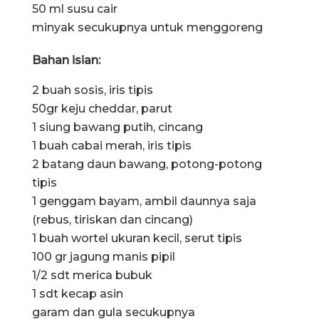
50 ml susu cair
minyak secukupnya untuk menggoreng
Bahan isian:
2 buah sosis, iris tipis
50gr keju cheddar, parut
1 siung bawang putih, cincang
1 buah cabai merah, iris tipis
2 batang daun bawang, potong-potong
tipis
1 genggam bayam, ambil daunnya saja
(rebus, tiriskan dan cincang)
1 buah wortel ukuran kecil, serut tipis
100 gr jagung manis pipil
1/2 sdt merica bubuk
1 sdt kecap asin
garam dan gula secukupnya