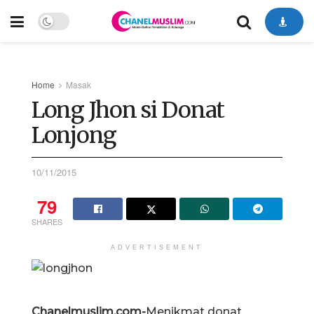
Home
Masak
Long Jhon si Donat
Lonjong
10/11/2015
79
SHARES
ADVERTISEMENT
Chanelmuslim.com-
Menikmat donat