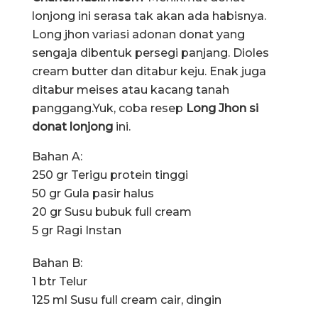
lonjong ini serasa tak akan ada habisnya.
Long jhon variasi adonan donat yang
sengaja dibentuk persegi panjang. Dioles
cream butter dan ditabur keju. Enak juga
ditabur meises atau kacang tanah
panggang.Yuk, coba resep
Long Jhon si
donat lonjong
ini.
Bahan A:
250 gr Terigu protein tinggi
50 gr Gula pasir halus
20 gr Susu bubuk full cream
5 gr Ragi Instan
Bahan B:
1 btr Telur
125 ml Susu full cream cair, dingin