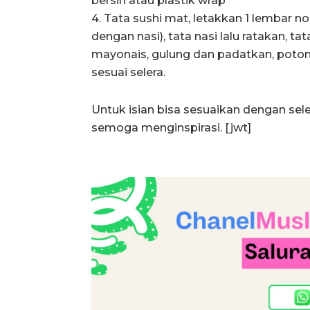
bersih atau plastik wrap
4. Tata sushi mat, letakkan 1 lembar n
dengan nasi), tata nasi lalu ratakan, tat
mayonais, gulung dan padatkan, poton
sesuai selera.
Untuk isian bisa sesuaikan dengan se
semoga menginspirasi. [jwt]