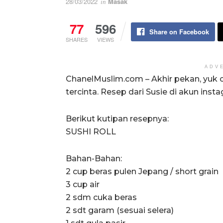
28/03/2022
Masak
in
77
596
Share on Facebook
SHARES
VIEWS
ADV
ChanelMuslim.com – Akhir pekan, yuk 
tercinta. Resep dari Susie di akun inst
Berikut kutipan resepnya:
SUSHI ROLL
Bahan-Bahan:
2 cup beras pulen Jepang / short grain
3 cup air
2 sdm cuka beras
2 sdt garam (sesuai selera)