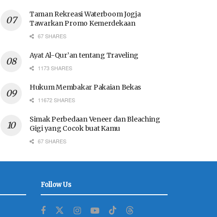
Taman Rekreasi Waterboom Jogja
Tawarkan Promo Kemerdekaan
67 SHARES
Ayat Al-Qur’an tentang Traveling
1173 SHARES
Hukum Membakar Pakaian Bekas
11672 SHARES
Simak Perbedaan Veneer dan Bleaching
Gigi yang Cocok buat Kamu
67 SHARES
Follow Us