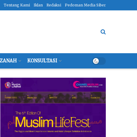
Tentang Kami
Iklan
Redaksi
Pedoman Media Siber
ZANAH
KONSULTASI