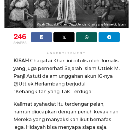
Kisah Chagatai Khan, Cucu Jengis Khan yang Memeluk Islam
246
SHARES
ADVERTISEMENT
KISAH
Chagatai Khan ini ditulis oleh Jurnalis
yang juga pemerhati Sejarah Islam Uttiek M.
Panji Astuti dalam unggahan akun IG-nya
@Uttiek.Herlambang berjudul
“Kebangkitan yang Tak Terduga”.
Kalimat syahadat itu terdengar pelan,
namun diucapkan dengan penuh keyakinan.
Mereka yang manyaksikan ikut bernafas
lega. Hidayah bisa menyapa siapa saja.