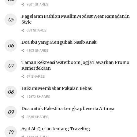
9061 SHARES
Pagelaran Fashion Muslim Modest Wear Ramadan in
Style
639 SHARES
Doa Ibu yang Mengubah Nasib Anak
4103 SHARES
Taman Rekreasi Waterboom Jogja Tawarkan Promo
Kemerdekaan
67 SHARES
Hukum Membakar Pakaian Bekas
11672 SHARES
Doa untuk Palestina Lengkap beserta Artinya
2335 SHARES
Ayat Al-Qur’an tentang Traveling
1173 SHARES