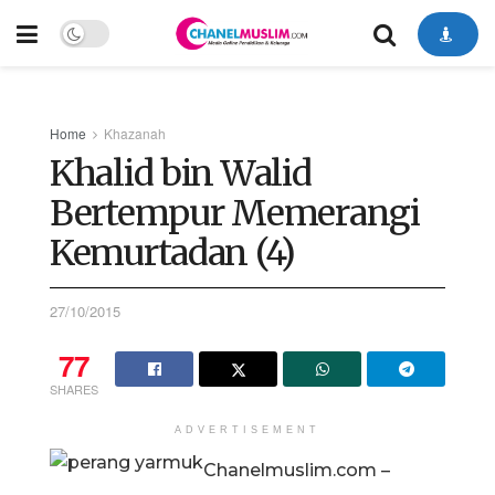
Home
Khazanah
Khalid bin Walid
Bertempur Memerangi
Kemurtadan (4)
27/10/2015
77
SHARES
ADVERTISEMENT
Chanelmuslim.com –