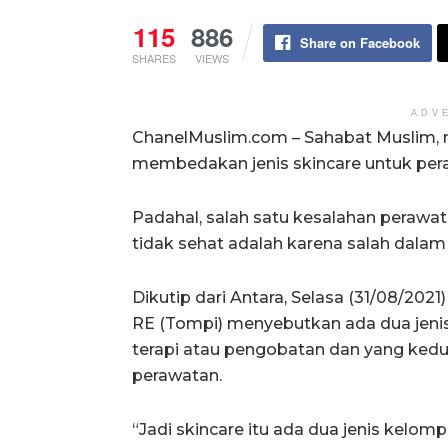
115
886
Share on Facebook
SHARES
VIEWS
ADV
ChanelMuslim.com – Sahabat Muslim, 
membedakan jenis skincare untuk per
Padahal, salah satu kesalahan perawa
tidak sehat adalah karena salah dalam 
Dikutip dari Antara, Selasa (31/08/2021
RE (Tompi) menyebutkan ada dua jenis 
terapi atau pengobatan dan yang kedu
perawatan.
“Jadi skincare itu ada dua jenis kelom