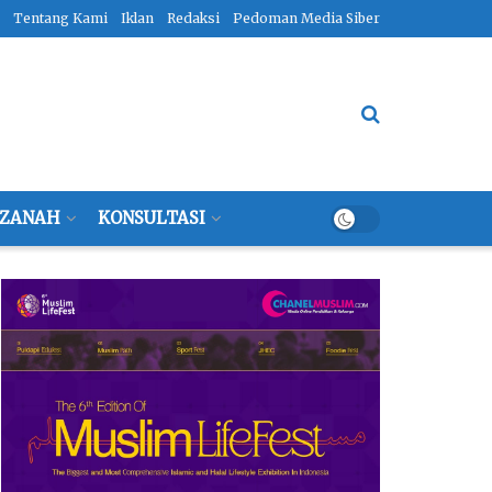
Tentang Kami
Iklan
Redaksi
Pedoman Media Siber
ZANAH
KONSULTASI