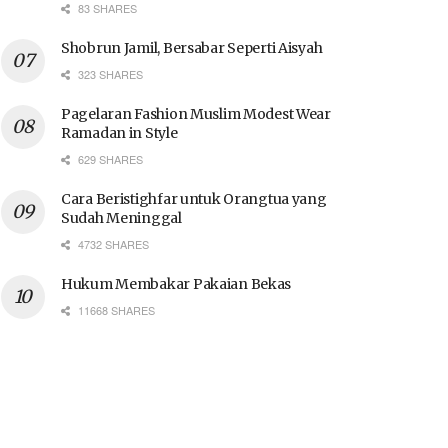
83 SHARES
Shobrun Jamil, Bersabar Seperti Aisyah
323 SHARES
Pagelaran Fashion Muslim Modest Wear
Ramadan in Style
629 SHARES
Cara Beristighfar untuk Orangtua yang
Sudah Meninggal
4732 SHARES
Hukum Membakar Pakaian Bekas
11668 SHARES