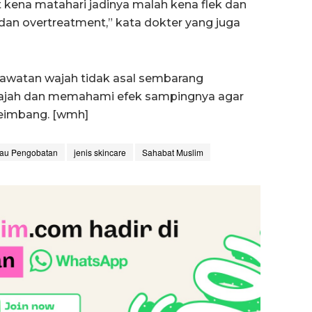
 kena matahari jadinya malah kena flek dan
dan overtreatment,” kata dokter yang juga
watan wajah tidak asal sembarang
ajah dan memahami efek sampingnya agar
 seimbang. [wmh]
atau Pengobatan
jenis skincare
Sahabat Muslim