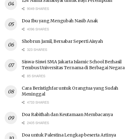
124 Nama Sahabiyat untuk Bayi Perempuan
9049 SHARES
Doa Ibu yang Mengubah Nasib Anak
4096 SHARES
Shobrun Jamil, Bersabar Seperti Aisyah
323 SHARES
Siswa-Siswi SMA Jakarta Islamic School Berhasil
Tembus Universitas Ternama di Berbagai Negara
85 SHARES
Cara Beristighfar untuk Orangtua yang Sudah
Meninggal
4733 SHARES
Doa Rabithah dan Keutamaan Membacanya
2405 SHARES
Doa untuk Palestina Lengkap beserta Artinya