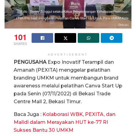
Foto : Benny Tunggul selaku Ketua Pengembangan Kehidupan Perkotaan
(TWUP4) saat menghadiri Pelatihan Canva Start Up Untuk Para UMKM Kota
Bekasi
101
SHARES
ADVERTISEMENT
PENGUSAHA
Expo Inovatif Terampil dan
Amanah (PEXITA) menggelar pelatihan
branding UMKM untuk membangun brand
awareness melalui pelatihan Canva Start Up
pada Senin (07/11/2022) di Bekasi Trade
Centre Mall 2, Bekasi Timur.
Baca Juga :
Kolaborasi WBK, PEXITA, dan
Malidi dalam Merayakan HUT ke-77 RI
Sukses Bantu 30 UMKM