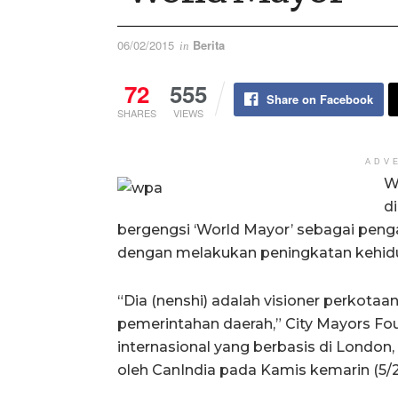
06/02/2015
Berita
in
72
555
Share on Facebook
SHARES
VIEWS
ADV
W
d
bergengsi ‘World Mayor’ sebagai peng
dengan melakukan peningkatan kehid
“Dia (nenshi) adalah visioner perkota
pemerintahan daerah,” City Mayors Fo
internasional yang berbasis di London
oleh CanIndia pada Kamis kemarin (5/2