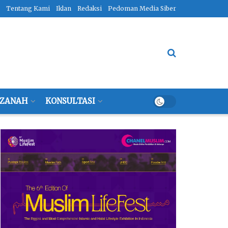
Tentang Kami
Iklan
Redaksi
Pedoman Media Siber
ZANAH
KONSULTASI