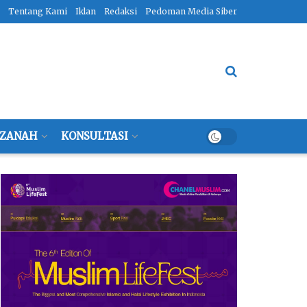
Tentang Kami
Iklan
Redaksi
Pedoman Media Siber
ZANAH
KONSULTASI