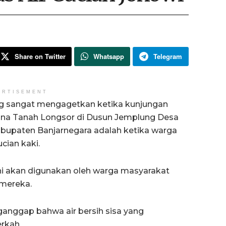
Share on Twitter
Whatsapp
Telegram
ERTISEMENT
ng sangat mengagetkan ketika kunjungan
ana Tanah Longsor di Dusun Jemplung Desa
upaten Banjarnegara adalah ketika warga
cian kaki.
 ini akan digunakan oleh warga masyarakat
mereka.
nggap bahwa air bersih sisa yang
rkah.