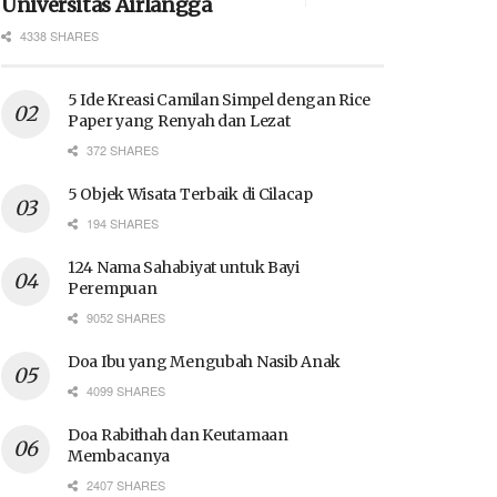
Universitas Airlangga
4338 SHARES
5 Ide Kreasi Camilan Simpel dengan Rice
Paper yang Renyah dan Lezat
372 SHARES
5 Objek Wisata Terbaik di Cilacap
194 SHARES
124 Nama Sahabiyat untuk Bayi
Perempuan
9052 SHARES
Doa Ibu yang Mengubah Nasib Anak
4099 SHARES
Doa Rabithah dan Keutamaan
Membacanya
2407 SHARES