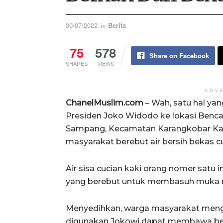
30/07/2022
Berita
in
75
578
Share on Facebook
SHARES
VIEWS
ADV
ChanelMuslim.com
– Wah, satu hal ya
Presiden Joko Widodo ke lokasi Benc
Sampang, Kecamatan Karangkobar Kab
masyarakat berebut air bersih bekas cu
Air sisa cucian kaki orang nomer satu
yang berebut untuk membasuh muka 
Menyedihkan, warga masyarakat menga
digunakan Jokowi dapat membawa be