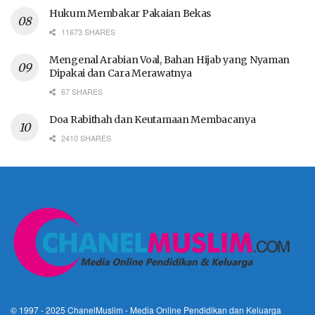
Hukum Membakar Pakaian Bekas
11673 SHARES
Mengenal Arabian Voal, Bahan Hijab yang Nyaman
Dipakai dan Cara Merawatnya
67 SHARES
Doa Rabithah dan Keutamaan Membacanya
2410 SHARES
© 1997 - 2025
ChanelMuslim
- Media Online Pendidikan dan Keluarga