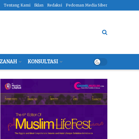
Tentang Kami
Iklan
Redaksi
Pedoman Media Siber
ZANAH
KONSULTASI