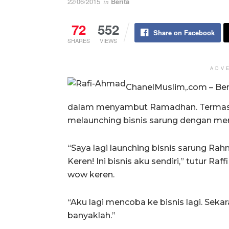
22/06/2015
Berita
in
72
552
Share on Facebook
SHARES
VIEWS
ADV
ChanelMuslim,.com – Ber
dalam menyambut Ramadhan. Termasuk
melaunching bisnis sarung dengan me
“Saya lagi launching bisnis sarung Ra
Keren! Ini bisnis aku sendiri,” tutur Raff
wow keren.
“Aku lagi mencoba ke bisnis lagi. Seka
banyaklah.”