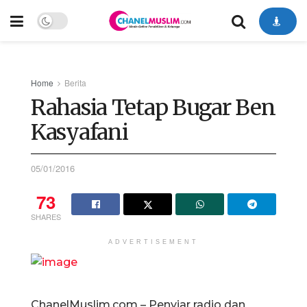
Home
Berita
Rahasia Tetap Bugar Ben
Kasyafani
05/01/2016
73
SHARES
ADVERTISEMENT
ChanelMuslim.com – Penyiar radio dan