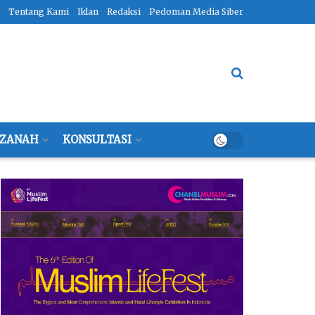
Tentang Kami
Iklan
Redaksi
Pedoman Media Siber
ZANAH
KONSULTASI