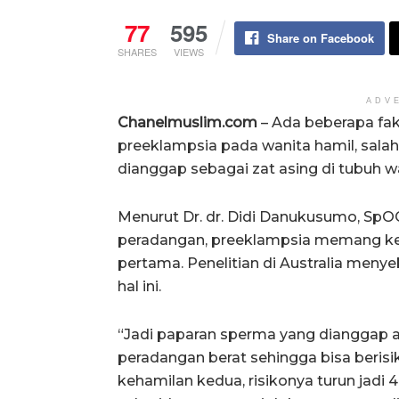
77
595
Share on Facebook
SHARES
VIEWS
ADV
Chanelmuslim.com
– Ada beberapa fa
preeklampsia pada wanita hamil, sala
dianggap sebagai zat asing di tubuh w
Menurut Dr. dr. Didi Danukusumo, SpOG(
peradangan, preeklampsia memang ke
pertama. Penelitian di Australia meny
hal ini.
“Jadi paparan sperma yang dianggap 
peradangan berat sehingga bisa beris
kehamilan kedua, risikonya turun jadi 40