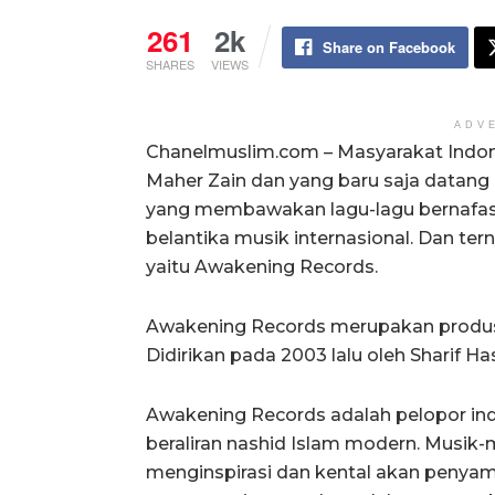
261
2k
Share on Facebook
SHARES
VIEWS
ADV
Chanelmuslim.com – Masyarakat Indon
Maher Zain dan yang baru saja datang 
yang membawakan lagu-lagu bernafas 
belantika musik internasional. Dan ter
yaitu Awakening Records.
Awakening Records merupakan produsen
Didirikan pada 2003 lalu oleh Sharif H
Awakening Records adalah pelopor indu
beraliran nashid Islam modern. Musik-
menginspirasi dan kental akan penya