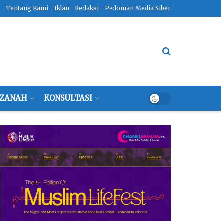
Tentang Kami
Iklan
Redaksi
Pedoman Media Siber
ZANAH
KONSULTASI