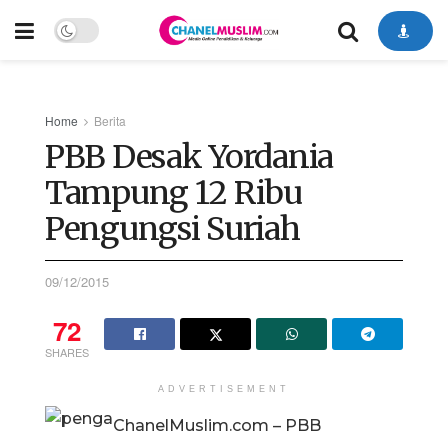
Home
Berita
PBB Desak Yordania
Tampung 12 Ribu
Pengungsi Suriah
09/12/2015
72
SHARES
ADVERTISEMENT
ChanelMuslim.com – PBB