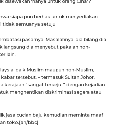
k disewakan 'hanya untuk orang Cina'?
hwa siapa pun berhak untuk menyediakan
ki tidak semuanya setuju.
membatasi pasarnya. Masalahnya, dia bilang dia
k langsung dia menyebut pakaian non-
er lain.
alaysia, baik Muslim maupun non-Muslim,
bar tersebut. – termasuk Sultan Johor,
 kerajaan "sangat terkejut" dengan kejadian
ntuk menghentikan diskriminasi segera atau
ilik jasa cucian baju kemudian meminta maaf
n toko.[ah/bbc]