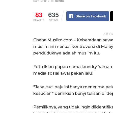
04/10/2017
Berita
in
83
635
Share on Facebook
SHARES
VIEWS
ADV
ChanelMuslim.com – Keberadaan sewa m
muslim ini menuai kontroversi di Malay
penduduknya adalah muslim itu.
Foto iklan papan nama laundry 'ramah b
media sosial awal pekan lalu.
"Jasa cuci baju ini hanya menerima p
kesucian," demikian bunyi tulisan di de
Pemiliknya, yang tidak ingin diidentifi