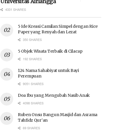
Universitas Airlangga
4331 SHARES
5 Ide Kreasi Camilan Simpel dengan Rice
Paper yang Renyah dan Lezat
350 SHARES
5 Objek Wisata Terbaik di Cilacap
192 SHARES
124 Nama Sahabiyat untuk Bayi
Perempuan
9051 SHARES
Doa Ibu yang Mengubah Nasib Anak
4098 SHARES
Ruben Onsu Bangun Masjid dan Asrama
Tahfidz Qur’an
69 SHARES