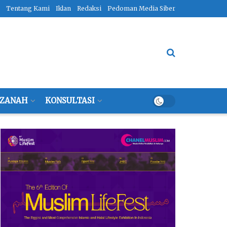
Tentang Kami
Iklan
Redaksi
Pedoman Media Siber
ZANAH
KONSULTASI