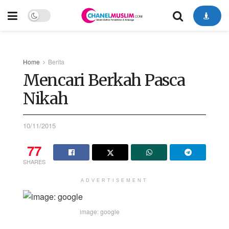
Home
Berita
Mencari Berkah Pasca
Nikah
10/11/2015
77
SHARES
ADVERTISEMENT
image: google