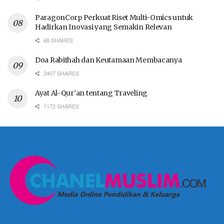
ParagonCorp Perkuat Riset Multi-Omics untuk
Hadirkan Inovasi yang Semakin Relevan
68 SHARES
Doa Rabithah dan Keutamaan Membacanya
2407 SHARES
Ayat Al-Qur’an tentang Traveling
1172 SHARES