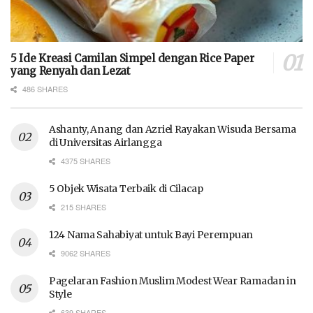
5 Ide Kreasi Camilan Simpel dengan Rice Paper
yang Renyah dan Lezat
486 SHARES
Ashanty, Anang dan Azriel Rayakan Wisuda Bersama
di Universitas Airlangga
4375 SHARES
5 Objek Wisata Terbaik di Cilacap
215 SHARES
124 Nama Sahabiyat untuk Bayi Perempuan
9062 SHARES
Pagelaran Fashion Muslim Modest Wear Ramadan in
Style
639 SHARES