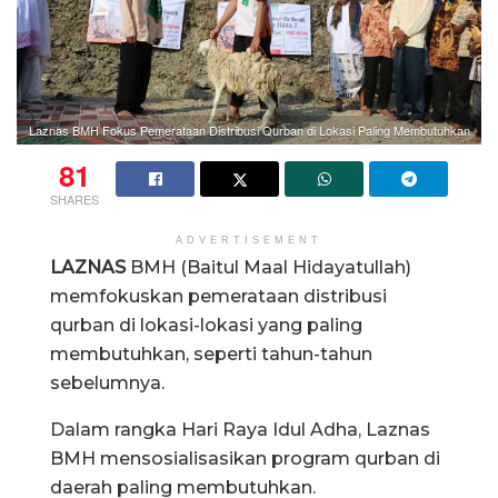
Laznas BMH Fokus Pemerataan Distribusi Qurban di Lokasi Paling Membutuhkan
81
SHARES
ADVERTISEMENT
LAZNAS
BMH (Baitul Maal Hidayatullah)
memfokuskan pemerataan distribusi
qurban di lokasi-lokasi yang paling
membutuhkan, seperti tahun-tahun
sebelumnya.
Dalam rangka Hari Raya Idul Adha, Laznas
BMH mensosialisasikan program qurban di
daerah paling membutuhkan.