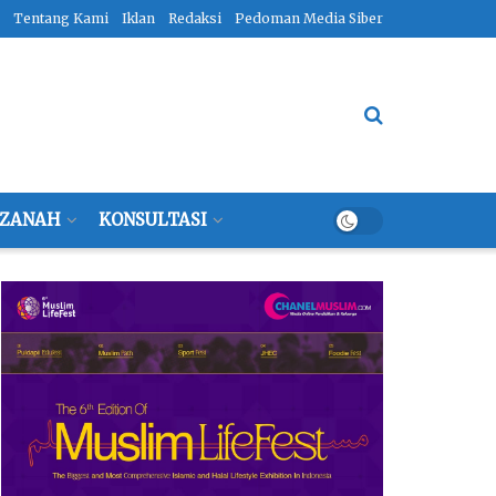
Tentang Kami
Iklan
Redaksi
Pedoman Media Siber
ZANAH
KONSULTASI