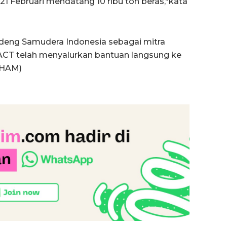
21 Februari mendatang 10 ribu ton beras,"kata
ndeng Samudera Indonesia sebagai mitra
 ACT telah menyalurkan bantuan langsung ke
ILHAM)