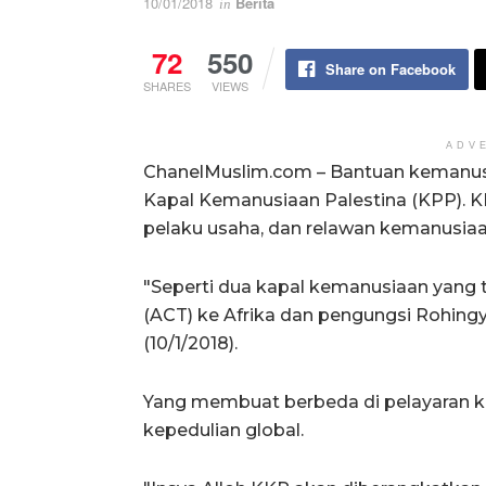
10/01/2018
Berita
in
72
550
Share on Facebook
SHARES
VIEWS
ADV
ChanelMuslim.com – Bantuan kemanusia
Kapal Kemanusiaan Palestina (KPP). 
pelaku usaha, dan relawan kemanusiaa
"Seperti dua kapal kemanusiaan yang t
(ACT) ke Afrika dan pengungsi Rohingy
(10/1/2018).
Yang membuat berbeda di pelayaran ka
kepedulian global.