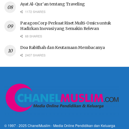
Ayat Al-Qur’an tentang Traveling
1172 SHARES
ParagonCorp Perkuat Riset Multi-Omics untuk
Hadirkan Inovasi yang Semakin Relevan
68 SHARES
Doa Rabithah dan Keutamaan Membacanya
2407 SHARES
© 1997 - 2025
ChanelMuslim
- Media Online Pendidikan dan Keluarga