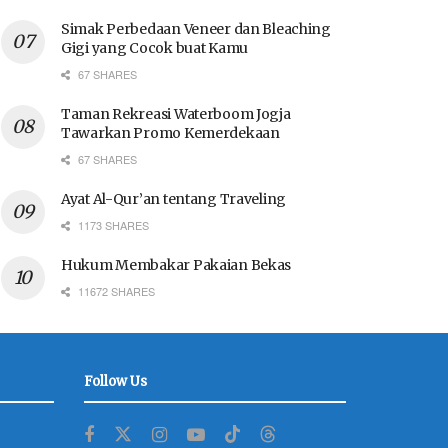
Simak Perbedaan Veneer dan Bleaching
Gigi yang Cocok buat Kamu
67 SHARES
Taman Rekreasi Waterboom Jogja
Tawarkan Promo Kemerdekaan
67 SHARES
Ayat Al-Qur’an tentang Traveling
1173 SHARES
Hukum Membakar Pakaian Bekas
11672 SHARES
Follow Us