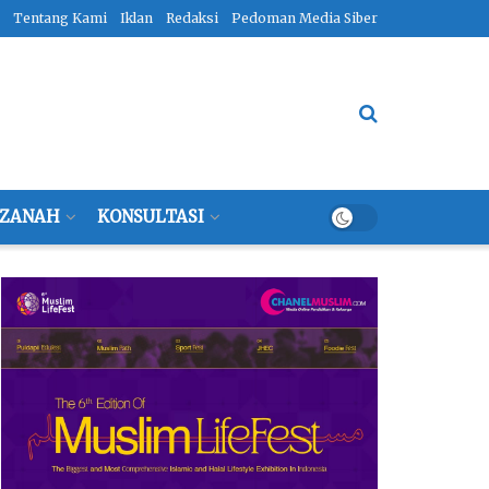
Tentang Kami
Iklan
Redaksi
Pedoman Media Siber
ZANAH
KONSULTASI