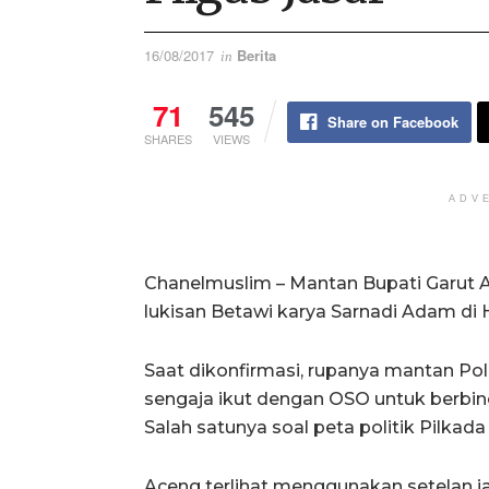
16/08/2017
Berita
in
71
545
Share on Facebook
SHARES
VIEWS
ADV
Chanelmuslim – Mantan Bupati Garut Ac
lukisan Betawi karya Sarnadi Adam di H
Saat dikonfirmasi, rupanya mantan Pol
sengaja ikut dengan OSO untuk berbinc
Salah satunya soal peta politik Pilkada
Aceng terlihat menggunakan setelan j