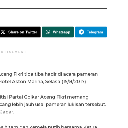
Share on Twitter
Whatsapp
Telegram
ERTISEMENT
eng Fikri tiba tiba hadir di acara pameran
otel Aston Marina, Selasa (15/8/2017)
itisi Partai Golkar Aceng Fikri memang
ang lebih jauh usai pameran lukisan tersebut.
 Jabar.
as hitam dan kemeja putih bersama Ketua